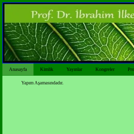
Anasayfa
Kimlik
Yayınlar
Kongreler
Pro
Yapım Aşamasındadır.